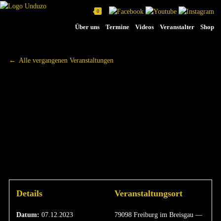
0
Na
Über uns
Termine
Videos
Veranstalter
Shop
üb
Alle vergangenen Veranstaltungen
WEIHNACHTSPROGRA
- „VON MÄNNERN,
ESELN UND MARIA“
|
07.12.2023
Details
Veranstaltungsort
Datum:
07.12.2023
79098 Freiburg im Breisgau —