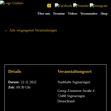
0
Na
Über uns
Termine
Videos
Veranstalter
Shop
üb
Alle vergangenen Veranstaltungen
AGRARTAGE 2022
|
22.11.2022
Details
Veranstaltungsort
Datum:
22.11.2022
Stadthalle Sigmaringen
Zeit:
09:30 Uhr
Georg-Zimmerer-Straße 4
72488 Sigmaringen
Deutschland